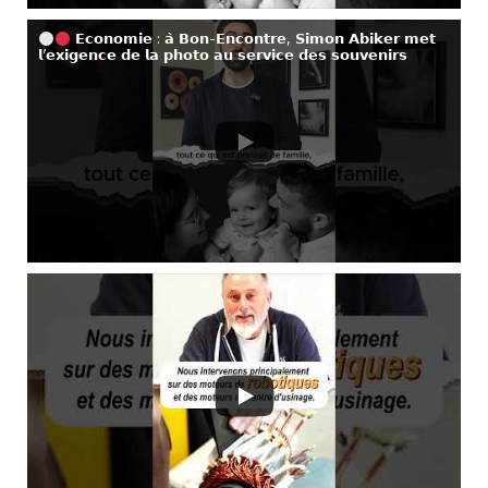
𝗘𝗰𝗼𝗻𝗼𝗺𝗶𝗲 : 𝗮̀ 𝗕𝗼𝗻-𝗘𝗻𝗰𝗼𝗻𝘁𝗿𝗲, 𝗦𝗶𝗺𝗼𝗻 𝗔𝗯𝗶𝗸𝗲𝗿 𝗺𝗲𝘁
𝗹’𝗲𝘅𝗶𝗴𝗲𝗻𝗰𝗲 𝗱𝗲 𝗹𝗮 𝗽𝗵𝗼𝘁𝗼 𝗮𝘂 𝘀𝗲𝗿𝘃𝗶𝗰𝗲 𝗱𝗲𝘀 𝘀𝗼𝘂𝘃𝗲𝗻𝗶𝗿𝘀