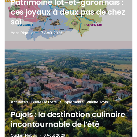
Patrimoine lot-et-garonnais :
ces joyaux à deux pas de chez
soi
Yoan Rigoulet
7 Août 2026
Actualités
Guide De L'été
Suppléments
Villeneuvois
Pujols : la destination culinaire
incontournable de l’été
Quidam Hebdo
6 Août 2026