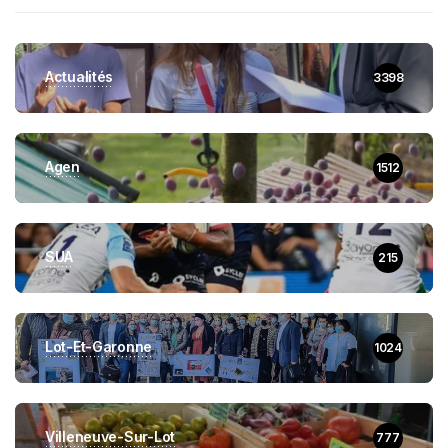
Actualités
3398
Agen
1512
SUA
215
Lot-Et-Garonne
1024
Villeneuve-Sur-Lot
777