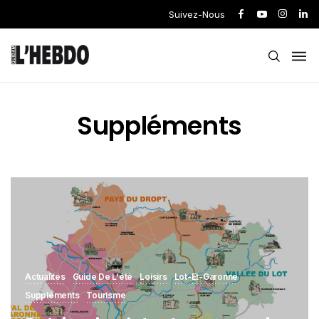
Suivez-Nous
Suppléments
Actualités
Guide De L'été
Loisirs
Lot-Et-Garonne
Suppléments
Tourisme