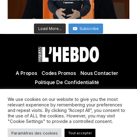
Load More...
Subscribe
A Propos
Codes Promos
Nous Contacter
Politique De Confidentialité
© Copyright 2021 Tous droits réservés Quidam Hebdo
We use cookies on our website to give you the most
Actualité Agen - Actualité en lot et Garonne - Actualité
relevant experience by remembering your preferences
Villeneuve sur Lot
and repeat visits. By clicking “Accept All”, you consent to
the use of ALL the cookies. However, you may visit
"Cookie Settings" to provide a controlled consent.
Paramètres des cookies
Tout accepter