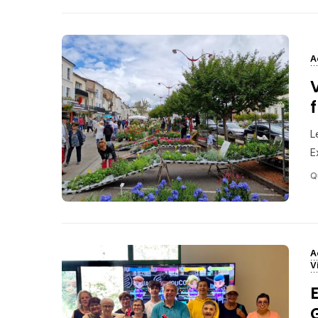
A
L
E
Q
A
V
E