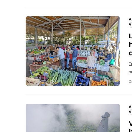
A
V
E
m
Di
A
V
V