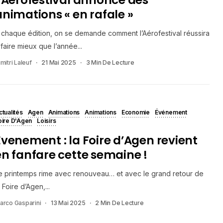
animations « en rafale »
 chaque édition, on se demande comment l’Aérofestival réussira
 faire mieux que l’année...
mitri Laleuf
21 Mai 2025
3 Min De Lecture
ctualités
Agen
Animations
Animations
Economie
Événement
oire D'Agen
Loisirs
Evenement : la Foire d’Agen revient
en fanfare cette semaine !
e printemps rime avec renouveau… et avec le grand retour de
a Foire d’Agen,...
arco Gasparini
13 Mai 2025
2 Min De Lecture