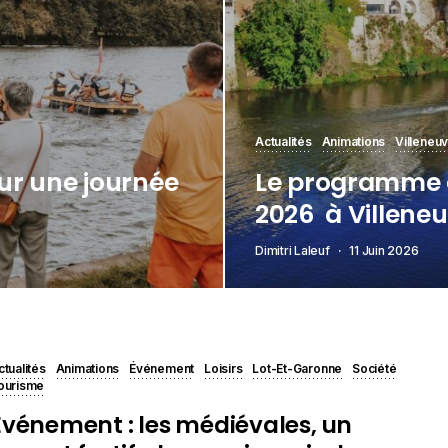
Actualités
Animations
Villeneu
ur une journée
Le programme d
2026 à Villene
Dimitri Laleuf
11 Juin 2026
ctualités
Animations
Événement
Loisirs
Lot-Et-Garonne
Société
ourisme
Evénement : les médiévales, un