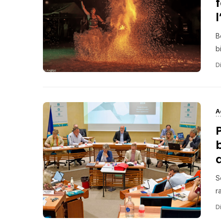
B
b
Di
A
S
r
Di