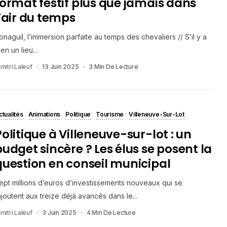
format festif plus que jamais dans
l’air du temps
onaguil, l’immersion parfaite au temps des chevaliers // S’il y a
ien un lieu...
mitri Laleuf
13 Juin 2025
3 Min De Lecture
ctualités
Animations
Politique
Tourisme
Villeneuve-Sur-Lot
Politique à Villeneuve-sur-lot : un
budget sincère ? Les élus se posent la
question en conseil municipal
ept millions d’euros d’investissements nouveaux qui se
ajoutent aux treize déjà avancés dans le...
mitri Laleuf
3 Juin 2025
4 Min De Lecture