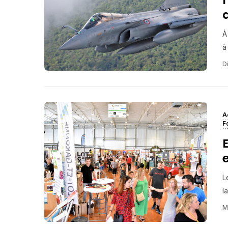
À
à
Di
A
F
L
l
M