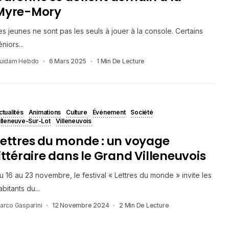
Myre-Mory
es jeunes ne sont pas les seuls à jouer à la console. Certains
éniors...
uidam Hebdo
6 Mars 2025
1 Min De Lecture
ctualités
Animations
Culture
Événement
Société
illeneuve-Sur-Lot
Villeneuvois
Lettres du monde : un voyage
littéraire dans le Grand Villeneuvois
u 16 au 23 novembre, le festival « Lettres du monde » invite les
abitants du...
arco Gasparini
12 Novembre 2024
2 Min De Lecture