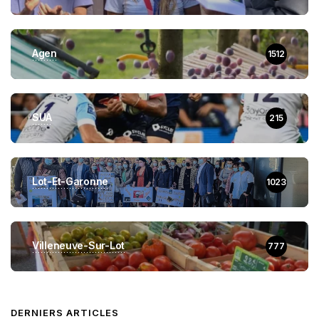
Agen
1512
SUA
215
Lot-Et-Garonne
1023
Villeneuve-Sur-Lot
777
DERNIERS ARTICLES