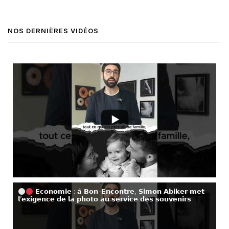
NOS DERNIÈRES VIDÉOS
𝗘𝗰𝗼𝗻𝗼𝗺𝗶𝗲 : 𝗮̀ 𝗕𝗼𝗻-𝗘𝗻𝗰𝗼𝗻𝘁𝗿𝗲, 𝗦𝗶𝗺𝗼𝗻 𝗔𝗯𝗶𝗸𝗲𝗿 𝗺𝗲𝘁
𝗹’𝗲𝘅𝗶𝗴𝗲𝗻𝗰𝗲 𝗱𝗲 𝗹𝗮 𝗽𝗵𝗼𝘁𝗼 𝗮𝘂 𝘀𝗲𝗿𝘃𝗶𝗰𝗲 𝗱𝗲𝘀 𝘀𝗼𝘂𝘃𝗲𝗻𝗶𝗿𝘀