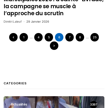
la campagne se muscle à
l’approche du scrutin
Dimitri Laleuf
29 Janvier 2026
1
…
4
5
6
7
8
…
25
CATEGORIES
Actualités
3397