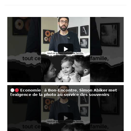
𝗘𝗰𝗼𝗻𝗼𝗺𝗶𝗲 : 𝗮̀ 𝗕𝗼𝗻-𝗘𝗻𝗰𝗼𝗻𝘁𝗿𝗲, 𝗦𝗶𝗺𝗼𝗻 𝗔𝗯𝗶𝗸𝗲𝗿 𝗺𝗲𝘁
𝗹’𝗲𝘅𝗶𝗴𝗲𝗻𝗰𝗲 𝗱𝗲 𝗹𝗮 𝗽𝗵𝗼𝘁𝗼 𝗮𝘂 𝘀𝗲𝗿𝘃𝗶𝗰𝗲 𝗱𝗲𝘀 𝘀𝗼𝘂𝘃𝗲𝗻𝗶𝗿𝘀