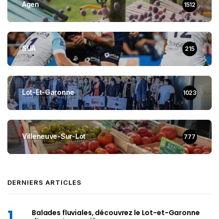
Agen
1512
SUA
215
Lot-Et-Garonne
1023
Villeneuve-Sur-Lot
777
DERNIERS ARTICLES
Balades fluviales, découvrez le Lot-et-Garonne