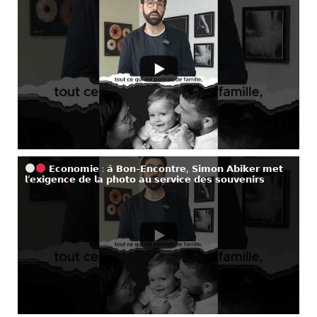
𝗘𝗰𝗼𝗻𝗼𝗺𝗶𝗲 : 𝗮̀ 𝗕𝗼𝗻-𝗘𝗻𝗰𝗼𝗻𝘁𝗿𝗲, 𝗦𝗶𝗺𝗼𝗻 𝗔𝗯𝗶𝗸𝗲𝗿 𝗺𝗲𝘁
𝗹’𝗲𝘅𝗶𝗴𝗲𝗻𝗰𝗲 𝗱𝗲 𝗹𝗮 𝗽𝗵𝗼𝘁𝗼 𝗮𝘂 𝘀𝗲𝗿𝘃𝗶𝗰𝗲 𝗱𝗲𝘀 𝘀𝗼𝘂𝘃𝗲𝗻𝗶𝗿𝘀