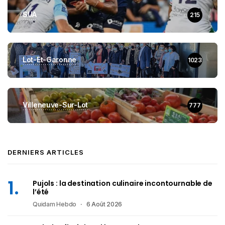
SUA
215
Lot-Et-Garonne
1023
Villeneuve-Sur-Lot
777
DERNIERS ARTICLES
Pujols : la destination culinaire incontournable de
l’été
Quidam Hebdo
6 Août 2026