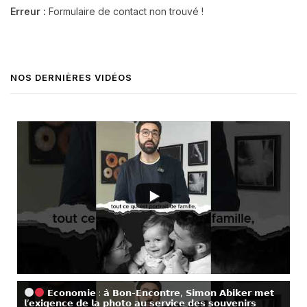
Erreur :
Formulaire de contact non trouvé !
NOS DERNIÈRES VIDÉOS
𝗘𝗰𝗼𝗻𝗼𝗺𝗶𝗲 : 𝗮̀ 𝗕𝗼𝗻-𝗘𝗻𝗰𝗼𝗻𝘁𝗿𝗲, 𝗦𝗶𝗺𝗼𝗻 𝗔𝗯𝗶𝗸𝗲𝗿 𝗺𝗲𝘁
𝗹’𝗲𝘅𝗶𝗴𝗲𝗻𝗰𝗲 𝗱𝗲 𝗹𝗮 𝗽𝗵𝗼𝘁𝗼 𝗮𝘂 𝘀𝗲𝗿𝘃𝗶𝗰𝗲 𝗱𝗲𝘀 𝘀𝗼𝘂𝘃𝗲𝗻𝗶𝗿𝘀