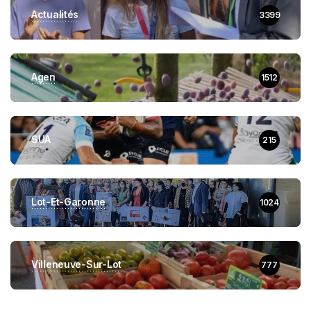
Actualités
3399
Agen
1512
SUA
215
Lot-Et-Garonne
1024
Villeneuve-Sur-Lot
777