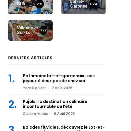
Lot-Et-
SUA
215
1024
Garonne
Villeneuve-
777
Sur-Lot
DERNIERS ARTICLES
Patrimoine lot-et-garonnais : ces
joyaux à deux pas de chez soi
Yoan Rigoulet
7 Août 2026
Pujols : la destination culinaire
incontournable de l’été
Quidam Hebdo
6 Août 2026
Balades fluviales, découvrez le Lot-et-