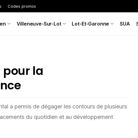
s
Codes promos
en
Villeneuve-Sur-Lot
Lot-Et-Garonne
SUA
 pour la
ance
al a permis de dégager les contours de plusieurs
placements du quotidien et au développement