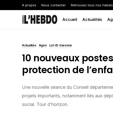
A propos
Nous contacter
Retrouvez tous nos hebdo
Accueil
Actualités
Ag
Actualités
Agen
Lot-Et-Garonne
10 nouveaux postes
protection de l’enf
Une nouvelle séance du Conseil département
projets importants, notamment liés aux dé
social. Tour d’horizon.