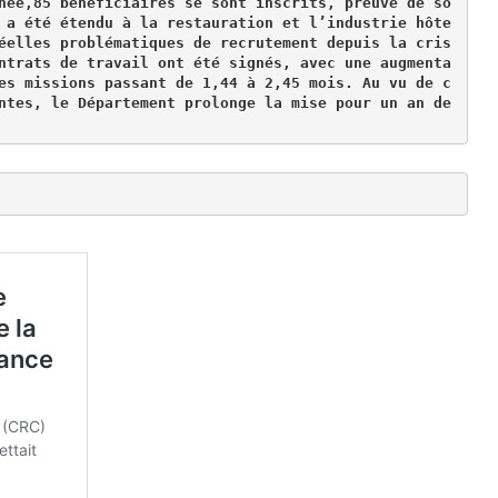
née
,
85
 bénéficiaires se sont inscrits
,
 preuve de so
 a été étendu à la restauration et l’industrie hôte
éelles problématiques de recrutement depuis la cris
ntrats de travail ont été signés
,
 avec une augmenta
es missions passant de 
1
,
44
 à 
2
,
45
 mois
.
 Au vu de c
ntes
,
 le 
D
épartement prolonge la mise pour un an de 