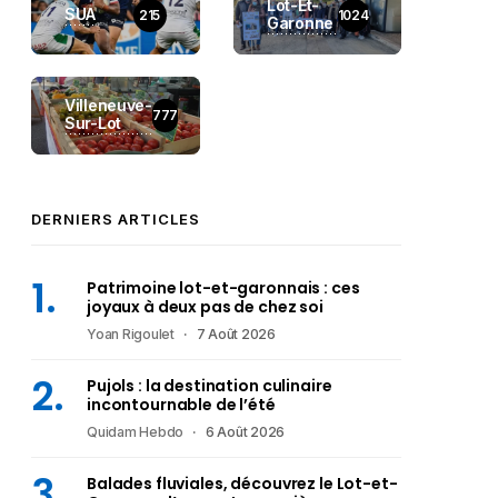
Lot-Et-
SUA
215
1024
Garonne
Villeneuve-
777
Sur-Lot
DERNIERS ARTICLES
Patrimoine lot-et-garonnais : ces
joyaux à deux pas de chez soi
Yoan Rigoulet
7 Août 2026
Pujols : la destination culinaire
incontournable de l’été
Quidam Hebdo
6 Août 2026
Balades fluviales, découvrez le Lot-et-