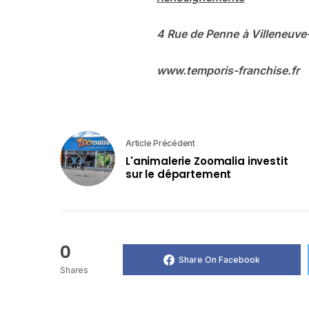
4
Rue
de
Penne
à
Villeneuve
www.temporis-franchise.fr
Article Précédent
L'animalerie Zoomalia investit
sur le département
0
Share On Facebook
Shares