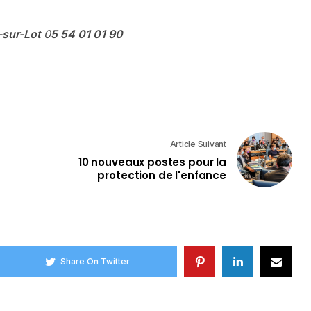
-sur-Lot
0
5
54
01
01
90
Article Suivant
10 nouveaux postes pour la
protection de l'enfance
Share On Twitter