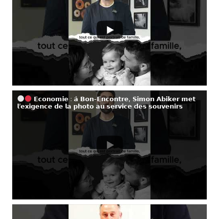
𝗘𝗰𝗼𝗻𝗼𝗺𝗶𝗲 : 𝗮̀ 𝗕𝗼𝗻-𝗘𝗻𝗰𝗼𝗻𝘁𝗿𝗲, 𝗦𝗶𝗺𝗼𝗻 𝗔𝗯𝗶𝗸𝗲𝗿 𝗺𝗲𝘁
𝗹’𝗲𝘅𝗶𝗴𝗲𝗻𝗰𝗲 𝗱𝗲 𝗹𝗮 𝗽𝗵𝗼𝘁𝗼 𝗮𝘂 𝘀𝗲𝗿𝘃𝗶𝗰𝗲 𝗱𝗲𝘀 𝘀𝗼𝘂𝘃𝗲𝗻𝗶𝗿𝘀