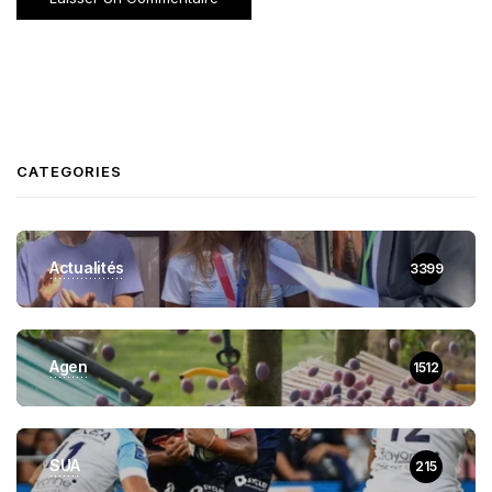
CATEGORIES
Actualités
3399
Agen
1512
SUA
215