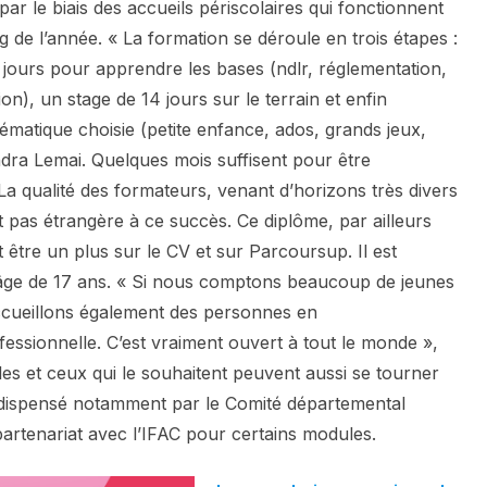
r le biais des accueils périscolaires qui fonctionnent
ng de l’année. « La formation se déroule en trois étapes :
 jours pour apprendre les bases (ndlr, réglementation,
on), un stage de 14 jours sur le terrain et enfin
ématique choisie (petite enfance, ados, grands jeux,
ndra Lemai. Quelques mois suffisent pour être
a qualité des formateurs, venant d’horizons très divers
t pas étrangère à ce succès. Ce diplôme, par ailleurs
t être un plus sur le CV et sur Parcoursup. Il est
 l’âge de 17 ans. « Si nous comptons beaucoup de jeunes
ccueillons également des personnes en
essionnelle. C’est vraiment ouvert à tout le monde »,
lles et ceux qui le souhaitent peuvent aussi se tourner
, dispensé notamment par le Comité départemental
artenariat avec l’IFAC pour certains modules.