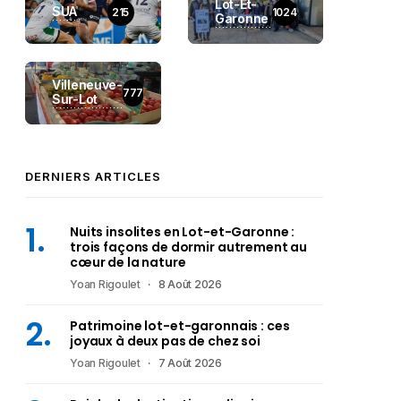
Lot-Et-
SUA
215
1024
Garonne
Villeneuve-
777
Sur-Lot
DERNIERS ARTICLES
Nuits insolites en Lot-et-Garonne :
trois façons de dormir autrement au
cœur de la nature
Yoan Rigoulet
8 Août 2026
Patrimoine lot-et-garonnais : ces
joyaux à deux pas de chez soi
Yoan Rigoulet
7 Août 2026