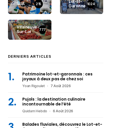
Lot-Et-
SUA
215
1024
Garonne
Villeneuve-
777
Sur-Lot
DERNIERS ARTICLES
Patrimoine lot-et-garonnais : ces
joyaux à deux pas de chez soi
Yoan Rigoulet
7 Août 2026
Pujols : la destination culinaire
incontournable de l’été
Quidam Hebdo
6 Août 2026
Balades fluviales, découvrez le Lot-et-