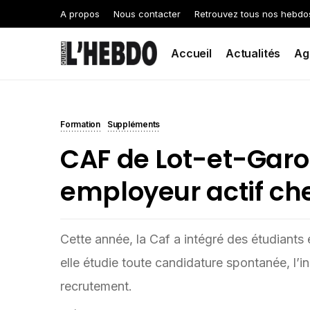
A propos
Nous contacter
Retrouvez tous nos hebdo
Accueil
Actualités
Ag
Formation
Suppléments
CAF de Lot-et-Garo
employeur actif che
Cette année, la Caf a intégré des étudiants e
elle étudie toute candidature spontanée, l’
recrutement.