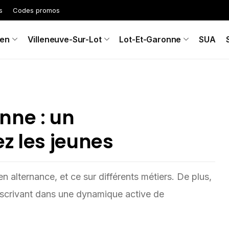
s
Codes promos
en
Villeneuve-Sur-Lot
Lot-Et-Garonne
SUA
nne : un
z les jeunes
n alternance, et ce sur différents métiers. De plus,
inscrivant dans une dynamique active de