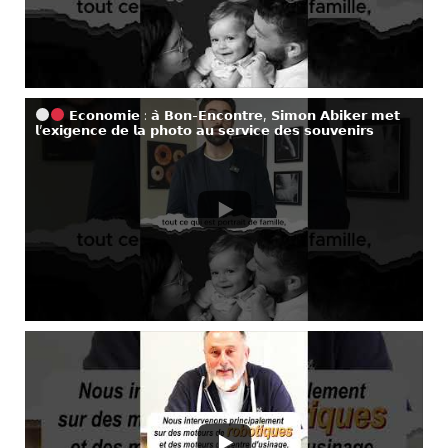
𝗘𝗰𝗼𝗻𝗼𝗺𝗶𝗲 : 𝗮̀ 𝗕𝗼𝗻-𝗘𝗻𝗰𝗼𝗻𝘁𝗿𝗲, 𝗦𝗶𝗺𝗼𝗻 𝗔𝗯𝗶𝗸𝗲𝗿 𝗺𝗲𝘁
𝗹’𝗲𝘅𝗶𝗴𝗲𝗻𝗰𝗲 𝗱𝗲 𝗹𝗮 𝗽𝗵𝗼𝘁𝗼 𝗮𝘂 𝘀𝗲𝗿𝘃𝗶𝗰𝗲 𝗱𝗲𝘀 𝘀𝗼𝘂𝘃𝗲𝗻𝗶𝗿𝘀