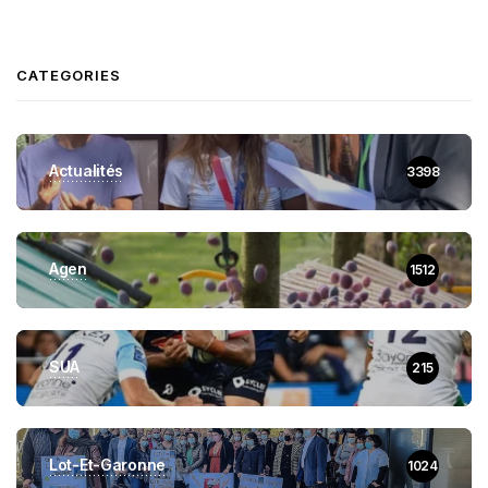
CATEGORIES
Actualités
3398
Agen
1512
SUA
215
Lot-Et-Garonne
1024