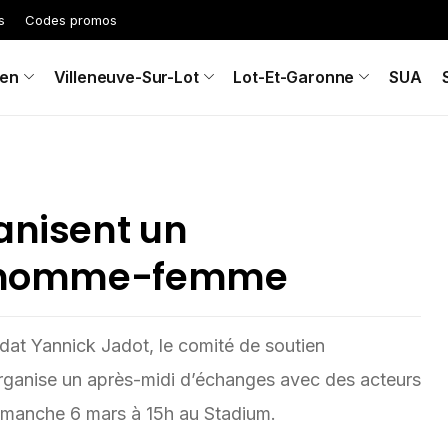
s
Codes promos
en
Villeneuve-Sur-Lot
Lot-Et-Garonne
SUA
anisent un
té homme-femme
dat Yannick Jadot, le comité de soutien
rganise un après-midi d’échanges avec des acteurs
imanche 6 mars à 15h au Stadium.