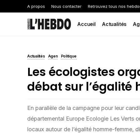
A propos
Nous contacter
Retrouvez tous nos hebdo
Accueil
Actualités
Ag
Actualités
Agen
Politique
Les écologistes org
débat sur l’égali
En parallèle de la campagne pour leur candi
départemental Europe Ecologie Les Verts o
locaux autour de l’égalité homme-femme, d