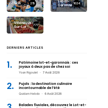
Lot-Et-
SUA
215
1024
Garonne
Villeneuve-
777
Sur-Lot
DERNIERS ARTICLES
Patrimoine lot-et-garonnais : ces
joyaux à deux pas de chez soi
Yoan Rigoulet
7 Août 2026
Pujols : la destination culinaire
incontournable de l’été
Quidam Hebdo
6 Août 2026
Balades fluviales, découvrez le Lot-et-