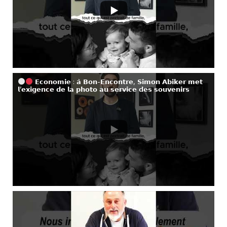
𝗘𝗰𝗼𝗻𝗼𝗺𝗶𝗲 : 𝗮̀ 𝗕𝗼𝗻-𝗘𝗻𝗰𝗼𝗻𝘁𝗿𝗲, 𝗦𝗶𝗺𝗼𝗻 𝗔𝗯𝗶𝗸𝗲𝗿 𝗺𝗲𝘁
𝗹’𝗲𝘅𝗶𝗴𝗲𝗻𝗰𝗲 𝗱𝗲 𝗹𝗮 𝗽𝗵𝗼𝘁𝗼 𝗮𝘂 𝘀𝗲𝗿𝘃𝗶𝗰𝗲 𝗱𝗲𝘀 𝘀𝗼𝘂𝘃𝗲𝗻𝗶𝗿𝘀