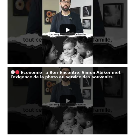
𝗘𝗰𝗼𝗻𝗼𝗺𝗶𝗲 : 𝗮̀ 𝗕𝗼𝗻-𝗘𝗻𝗰𝗼𝗻𝘁𝗿𝗲, 𝗦𝗶𝗺𝗼𝗻 𝗔𝗯𝗶𝗸𝗲𝗿 𝗺𝗲𝘁
𝗹’𝗲𝘅𝗶𝗴𝗲𝗻𝗰𝗲 𝗱𝗲 𝗹𝗮 𝗽𝗵𝗼𝘁𝗼 𝗮𝘂 𝘀𝗲𝗿𝘃𝗶𝗰𝗲 𝗱𝗲𝘀 𝘀𝗼𝘂𝘃𝗲𝗻𝗶𝗿𝘀