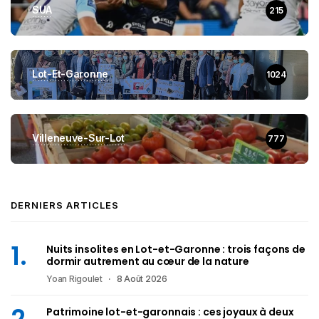
SUA
215
Lot-Et-Garonne
1024
Villeneuve-Sur-Lot
777
DERNIERS ARTICLES
Nuits insolites en Lot-et-Garonne : trois façons de
dormir autrement au cœur de la nature
Yoan Rigoulet
8 Août 2026
Patrimoine lot-et-garonnais : ces joyaux à deux