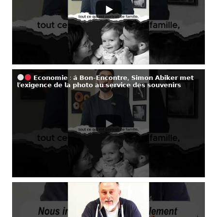
𝗘𝗰𝗼𝗻𝗼𝗺𝗶𝗲 : 𝗮̀ 𝗕𝗼𝗻-𝗘𝗻𝗰𝗼𝗻𝘁𝗿𝗲, 𝗦𝗶𝗺𝗼𝗻 𝗔𝗯𝗶𝗸𝗲𝗿 𝗺𝗲𝘁
𝗹’𝗲𝘅𝗶𝗴𝗲𝗻𝗰𝗲 𝗱𝗲 𝗹𝗮 𝗽𝗵𝗼𝘁𝗼 𝗮𝘂 𝘀𝗲𝗿𝘃𝗶𝗰𝗲 𝗱𝗲𝘀 𝘀𝗼𝘂𝘃𝗲𝗻𝗶𝗿𝘀