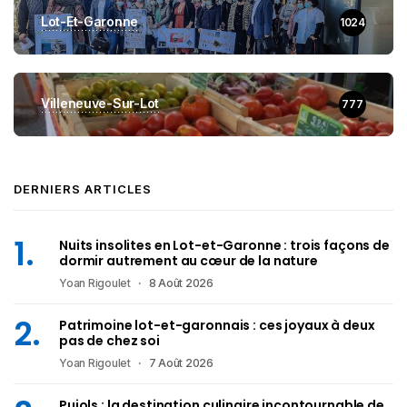
Lot-Et-Garonne
1024
Villeneuve-Sur-Lot
777
DERNIERS ARTICLES
Nuits insolites en Lot-et-Garonne : trois façons de
dormir autrement au cœur de la nature
Yoan Rigoulet
8 Août 2026
Patrimoine lot-et-garonnais : ces joyaux à deux
pas de chez soi
Yoan Rigoulet
7 Août 2026
Pujols : la destination culinaire incontournable de