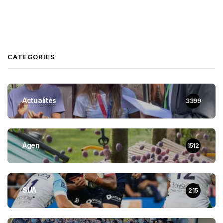
CATEGORIES
Actualités
3399
Agen
1512
SUA
215