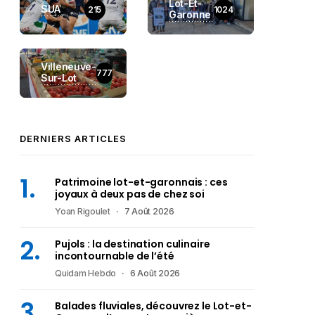
Lot-Et-
SUA
215
1024
Garonne
Villeneuve-
777
Sur-Lot
DERNIERS ARTICLES
Patrimoine lot-et-garonnais : ces
joyaux à deux pas de chez soi
Yoan Rigoulet
7 Août 2026
Pujols : la destination culinaire
incontournable de l’été
Quidam Hebdo
6 Août 2026
Balades fluviales, découvrez le Lot-et-