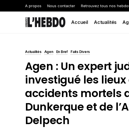
A propos
Nous contacter
Retrouvez tous nos hebdo
Accueil
Actualités
Ag
Actualités
Agen
En Bref
Faits Divers
Agen : Un expert jud
investigué les lieu
accidents mortels 
Dunkerque et de l’
Delpech