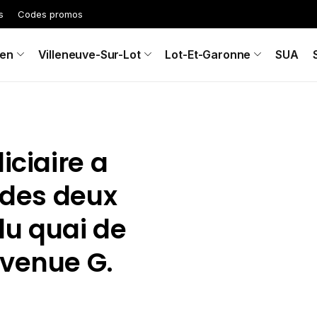
s
Codes promos
en
Villeneuve-Sur-Lot
Lot-Et-Garonne
SUA
iciaire a
x des deux
du quai de
Avenue G.