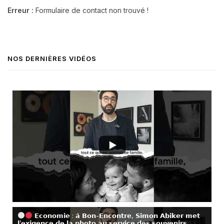
Erreur :
Formulaire de contact non trouvé !
NOS DERNIÈRES VIDÉOS
𝗘𝗰𝗼𝗻𝗼𝗺𝗶𝗲 : 𝗮̀ 𝗕𝗼𝗻-𝗘𝗻𝗰𝗼𝗻𝘁𝗿𝗲, 𝗦𝗶𝗺𝗼𝗻 𝗔𝗯𝗶𝗸𝗲𝗿 𝗺𝗲𝘁
𝗹’𝗲𝘅𝗶𝗴𝗲𝗻𝗰𝗲 𝗱𝗲 𝗹𝗮 𝗽𝗵𝗼𝘁𝗼 𝗮𝘂 𝘀𝗲𝗿𝘃𝗶𝗰𝗲 𝗱𝗲𝘀 𝘀𝗼𝘂𝘃𝗲𝗻𝗶𝗿𝘀