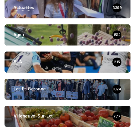
Actualités
3399
Agen
1512
SUA
215
Lot-Et-Garonne
1024
Villeneuve-Sur-Lot
777