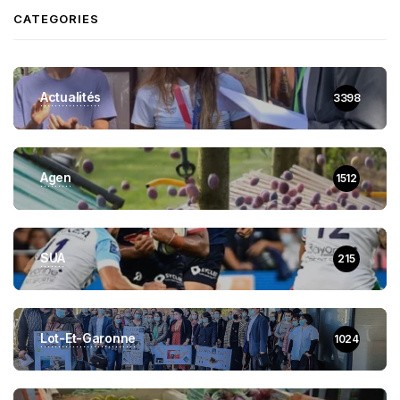
CATEGORIES
Actualités
3398
Agen
1512
SUA
215
Lot-Et-Garonne
1024