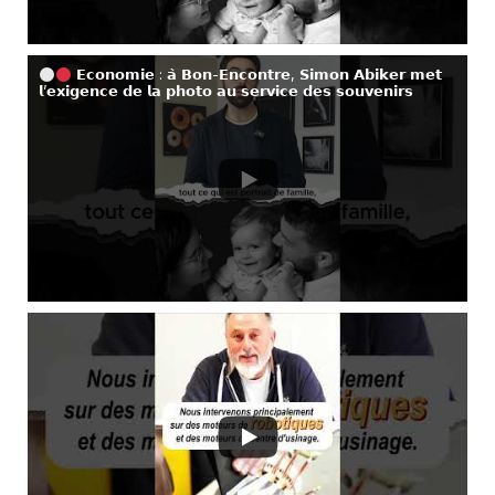
𝗘𝗰𝗼𝗻𝗼𝗺𝗶𝗲 : 𝗮̀ 𝗕𝗼𝗻-𝗘𝗻𝗰𝗼𝗻𝘁𝗿𝗲, 𝗦𝗶𝗺𝗼𝗻 𝗔𝗯𝗶𝗸𝗲𝗿 𝗺𝗲𝘁
𝗹’𝗲𝘅𝗶𝗴𝗲𝗻𝗰𝗲 𝗱𝗲 𝗹𝗮 𝗽𝗵𝗼𝘁𝗼 𝗮𝘂 𝘀𝗲𝗿𝘃𝗶𝗰𝗲 𝗱𝗲𝘀 𝘀𝗼𝘂𝘃𝗲𝗻𝗶𝗿𝘀