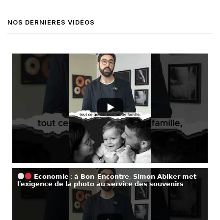
NOS DERNIÈRES VIDÉOS
𝗘𝗰𝗼𝗻𝗼𝗺𝗶𝗲 : 𝗮̀ 𝗕𝗼𝗻-𝗘𝗻𝗰𝗼𝗻𝘁𝗿𝗲, 𝗦𝗶𝗺𝗼𝗻 𝗔𝗯𝗶𝗸𝗲𝗿 𝗺𝗲𝘁
𝗹’𝗲𝘅𝗶𝗴𝗲𝗻𝗰𝗲 𝗱𝗲 𝗹𝗮 𝗽𝗵𝗼𝘁𝗼 𝗮𝘂 𝘀𝗲𝗿𝘃𝗶𝗰𝗲 𝗱𝗲𝘀 𝘀𝗼𝘂𝘃𝗲𝗻𝗶𝗿𝘀