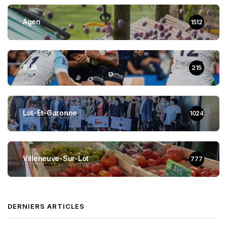
Agen
1512
SUA
215
Lot-Et-Garonne
1024
Villeneuve-Sur-Lot
777
DERNIERS ARTICLES