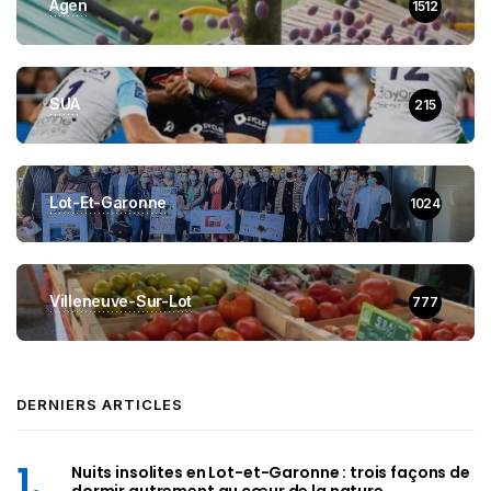
Agen
1512
SUA
215
Lot-Et-Garonne
1024
Villeneuve-Sur-Lot
777
DERNIERS ARTICLES
Nuits insolites en Lot-et-Garonne : trois façons de
dormir autrement au cœur de la nature