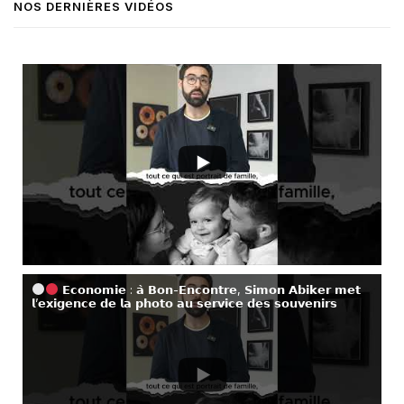
NOS DERNIÈRES VIDÉOS
𝗘𝗰𝗼𝗻𝗼𝗺𝗶𝗲 : 𝗮̀ 𝗕𝗼𝗻-𝗘𝗻𝗰𝗼𝗻𝘁𝗿𝗲, 𝗦𝗶𝗺𝗼𝗻 𝗔𝗯𝗶𝗸𝗲𝗿 𝗺𝗲𝘁
𝗹’𝗲𝘅𝗶𝗴𝗲𝗻𝗰𝗲 𝗱𝗲 𝗹𝗮 𝗽𝗵𝗼𝘁𝗼 𝗮𝘂 𝘀𝗲𝗿𝘃𝗶𝗰𝗲 𝗱𝗲𝘀 𝘀𝗼𝘂𝘃𝗲𝗻𝗶𝗿𝘀