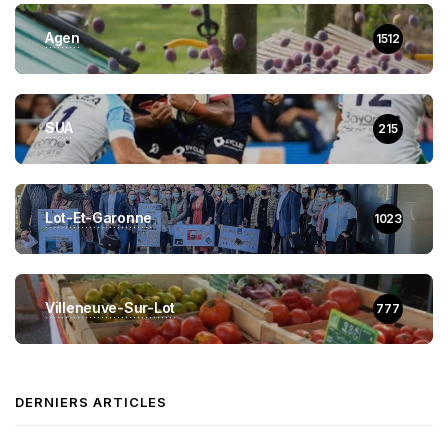
Agen
1512
SUA
215
Lot-Et-Garonne
1023
Villeneuve-Sur-Lot
777
DERNIERS ARTICLES