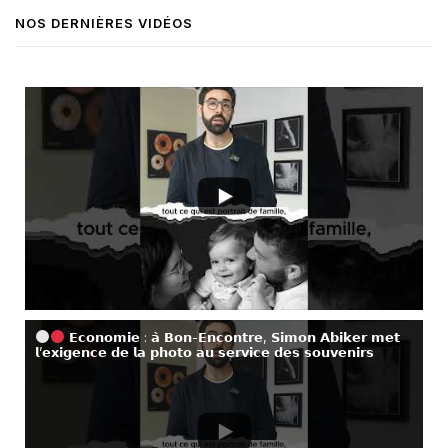
NOS DERNIÈRES VIDÉOS
𝗘𝗰𝗼𝗻𝗼𝗺𝗶𝗲 : 𝗮̀ 𝗕𝗼𝗻-𝗘𝗻𝗰𝗼𝗻𝘁𝗿𝗲, 𝗦𝗶𝗺𝗼𝗻 𝗔𝗯𝗶𝗸𝗲𝗿 𝗺𝗲𝘁
𝗹’𝗲𝘅𝗶𝗴𝗲𝗻𝗰𝗲 𝗱𝗲 𝗹𝗮 𝗽𝗵𝗼𝘁𝗼 𝗮𝘂 𝘀𝗲𝗿𝘃𝗶𝗰𝗲 𝗱𝗲𝘀 𝘀𝗼𝘂𝘃𝗲𝗻𝗶𝗿𝘀