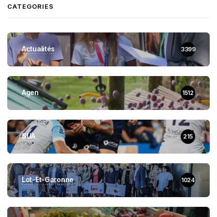
CATEGORIES
Actualités
3399
Agen
1512
SUA
215
Lot-Et-Garonne
1024