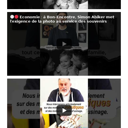
𝗘𝗰𝗼𝗻𝗼𝗺𝗶𝗲 : 𝗮̀ 𝗕𝗼𝗻-𝗘𝗻𝗰𝗼𝗻𝘁𝗿𝗲, 𝗦𝗶𝗺𝗼𝗻 𝗔𝗯𝗶𝗸𝗲𝗿 𝗺𝗲𝘁
𝗹’𝗲𝘅𝗶𝗴𝗲𝗻𝗰𝗲 𝗱𝗲 𝗹𝗮 𝗽𝗵𝗼𝘁𝗼 𝗮𝘂 𝘀𝗲𝗿𝘃𝗶𝗰𝗲 𝗱𝗲𝘀 𝘀𝗼𝘂𝘃𝗲𝗻𝗶𝗿𝘀