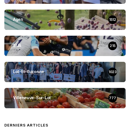
Agen
1512
SUA
215
Lot-Et-Garonne
1023
Villeneuve-Sur-Lot
777
DERNIERS ARTICLES