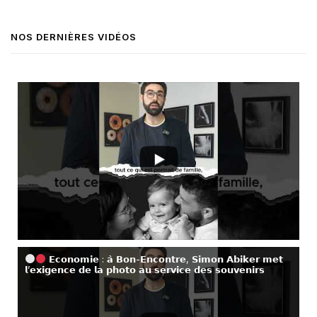
NOS DERNIÈRES VIDÉOS
𝗘𝗰𝗼𝗻𝗼𝗺𝗶𝗲 : 𝗮̀ 𝗕𝗼𝗻-𝗘𝗻𝗰𝗼𝗻𝘁𝗿𝗲, 𝗦𝗶𝗺𝗼𝗻 𝗔𝗯𝗶𝗸𝗲𝗿 𝗺𝗲𝘁
𝗹’𝗲𝘅𝗶𝗴𝗲𝗻𝗰𝗲 𝗱𝗲 𝗹𝗮 𝗽𝗵𝗼𝘁𝗼 𝗮𝘂 𝘀𝗲𝗿𝘃𝗶𝗰𝗲 𝗱𝗲𝘀 𝘀𝗼𝘂𝘃𝗲𝗻𝗶𝗿𝘀