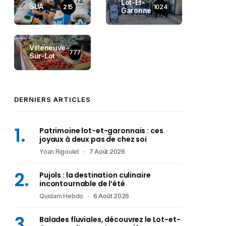
Lot-Et-
SUA
215
1024
Garonne
Villeneuve-
777
Sur-Lot
DERNIERS ARTICLES
Patrimoine lot-et-garonnais : ces
joyaux à deux pas de chez soi
Yoan Rigoulet
7 Août 2026
Pujols : la destination culinaire
incontournable de l’été
Quidam Hebdo
6 Août 2026
Balades fluviales, découvrez le Lot-et-