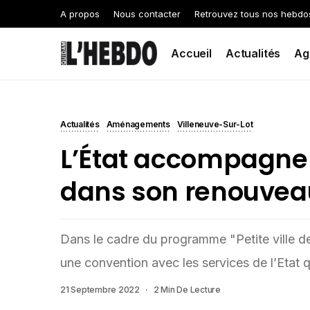
A propos
Nous contacter
Retrouvez tous nos hebdo
Accueil
Actualités
Ag
Actualités
Aménagements
Villeneuve-Sur-Lot
L’État accompagne 
dans son renouvea
Dans le cadre du programme "Petite ville d
une convention avec les services de l’Etat q
21 Septembre 2022
2 Min De Lecture