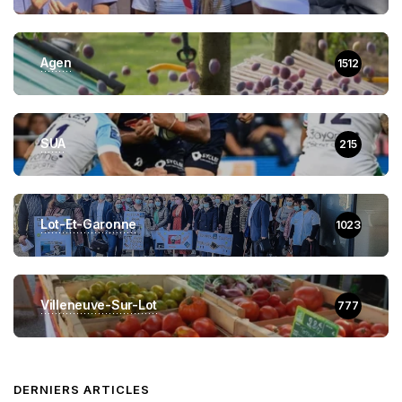
Agen
1512
SUA
215
Lot-Et-Garonne
1023
Villeneuve-Sur-Lot
777
DERNIERS ARTICLES