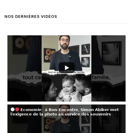
NOS DERNIÈRES VIDÉOS
𝗘𝗰𝗼𝗻𝗼𝗺𝗶𝗲 : 𝗮̀ 𝗕𝗼𝗻-𝗘𝗻𝗰𝗼𝗻𝘁𝗿𝗲, 𝗦𝗶𝗺𝗼𝗻 𝗔𝗯𝗶𝗸𝗲𝗿 𝗺𝗲𝘁
𝗹’𝗲𝘅𝗶𝗴𝗲𝗻𝗰𝗲 𝗱𝗲 𝗹𝗮 𝗽𝗵𝗼𝘁𝗼 𝗮𝘂 𝘀𝗲𝗿𝘃𝗶𝗰𝗲 𝗱𝗲𝘀 𝘀𝗼𝘂𝘃𝗲𝗻𝗶𝗿𝘀