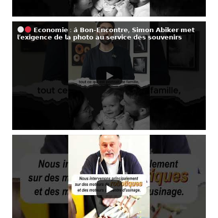
𝗘𝗰𝗼𝗻𝗼𝗺𝗶𝗲 : 𝗮̀ 𝗕𝗼𝗻-𝗘𝗻𝗰𝗼𝗻𝘁𝗿𝗲, 𝗦𝗶𝗺𝗼𝗻 𝗔𝗯𝗶𝗸𝗲𝗿 𝗺𝗲𝘁
𝗹’𝗲𝘅𝗶𝗴𝗲𝗻𝗰𝗲 𝗱𝗲 𝗹𝗮 𝗽𝗵𝗼𝘁𝗼 𝗮𝘂 𝘀𝗲𝗿𝘃𝗶𝗰𝗲 𝗱𝗲𝘀 𝘀𝗼𝘂𝘃𝗲𝗻𝗶𝗿𝘀