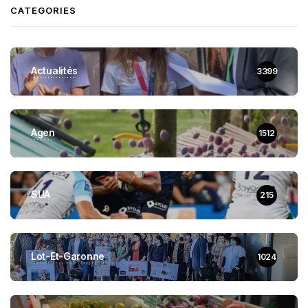
CATEGORIES
Actualités
3399
Agen
1512
SUA
215
Lot-Et-Garonne
1024