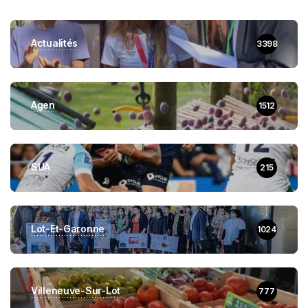
Actualités
3398
Agen
1512
SUA
215
Lot-Et-Garonne
1024
Villeneuve-Sur-Lot
777