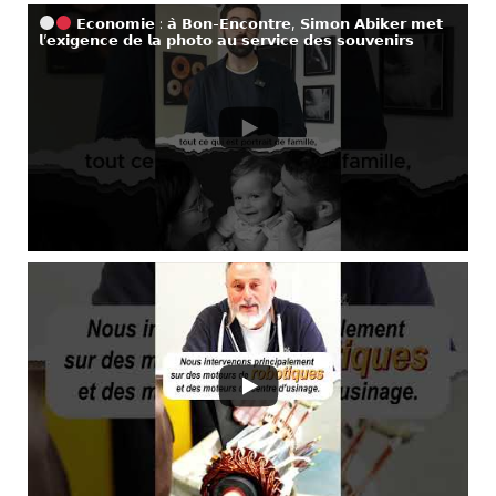
𝗘𝗰𝗼𝗻𝗼𝗺𝗶𝗲 : 𝗮̀ 𝗕𝗼𝗻-𝗘𝗻𝗰𝗼𝗻𝘁𝗿𝗲, 𝗦𝗶𝗺𝗼𝗻 𝗔𝗯𝗶𝗸𝗲𝗿 𝗺𝗲𝘁
𝗹’𝗲𝘅𝗶𝗴𝗲𝗻𝗰𝗲 𝗱𝗲 𝗹𝗮 𝗽𝗵𝗼𝘁𝗼 𝗮𝘂 𝘀𝗲𝗿𝘃𝗶𝗰𝗲 𝗱𝗲𝘀 𝘀𝗼𝘂𝘃𝗲𝗻𝗶𝗿𝘀