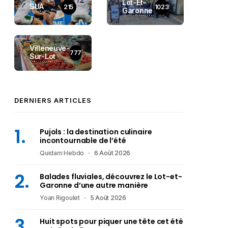
Lot-Et-
SUA
215
1023
Garonne
Villeneuve-
777
Sur-Lot
DERNIERS ARTICLES
Pujols : la destination culinaire
incontournable de l’été
Quidam Hebdo
6 Août 2026
Balades fluviales, découvrez le Lot-et-
Garonne d’une autre manière
Yoan Rigoulet
5 Août 2026
Huit spots pour piquer une tête cet été