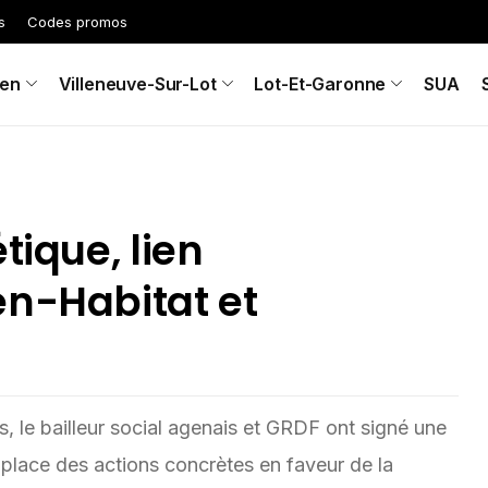
s
Codes promos
en
Villeneuve-Sur-Lot
Lot-Et-Garonne
SUA
tique, lien
en-Habitat et
 le bailleur social agenais et GRDF ont signé une
 place des actions concrètes en faveur de la