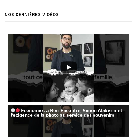
NOS DERNIÈRES VIDÉOS
𝗘𝗰𝗼𝗻𝗼𝗺𝗶𝗲 : 𝗮̀ 𝗕𝗼𝗻-𝗘𝗻𝗰𝗼𝗻𝘁𝗿𝗲, 𝗦𝗶𝗺𝗼𝗻 𝗔𝗯𝗶𝗸𝗲𝗿 𝗺𝗲𝘁
𝗹’𝗲𝘅𝗶𝗴𝗲𝗻𝗰𝗲 𝗱𝗲 𝗹𝗮 𝗽𝗵𝗼𝘁𝗼 𝗮𝘂 𝘀𝗲𝗿𝘃𝗶𝗰𝗲 𝗱𝗲𝘀 𝘀𝗼𝘂𝘃𝗲𝗻𝗶𝗿𝘀