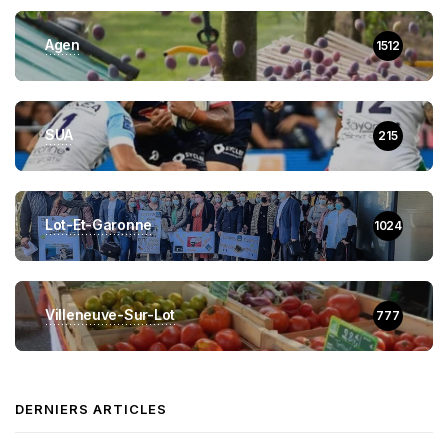
Agen
1512
SUA
215
Lot-Et-Garonne
1024
Villeneuve-Sur-Lot
777
DERNIERS ARTICLES