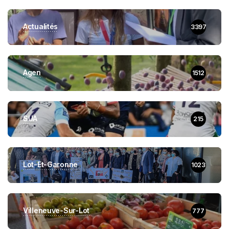
Actualités
3397
Agen
1512
SUA
215
Lot-Et-Garonne
1023
Villeneuve-Sur-Lot
777