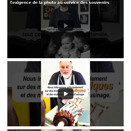
𝗹’𝗲𝘅𝗶𝗴𝗲𝗻𝗰𝗲 𝗱𝗲 𝗹𝗮 𝗽𝗵𝗼𝘁𝗼 𝗮𝘂 𝘀𝗲𝗿𝘃𝗶𝗰𝗲 𝗱𝗲𝘀 𝘀𝗼𝘂𝘃𝗲𝗻𝗶𝗿𝘀