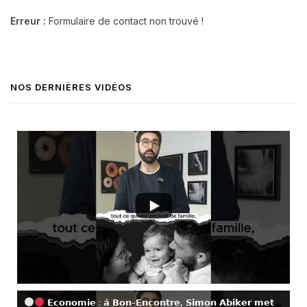
Erreur :
Formulaire de contact non trouvé !
NOS DERNIÈRES VIDÉOS
𝗘𝗰𝗼𝗻𝗼𝗺𝗶𝗲 : 𝗮̀ 𝗕𝗼𝗻-𝗘𝗻𝗰𝗼𝗻𝘁𝗿𝗲, 𝗦𝗶𝗺𝗼𝗻 𝗔𝗯𝗶𝗸𝗲𝗿 𝗺𝗲𝘁