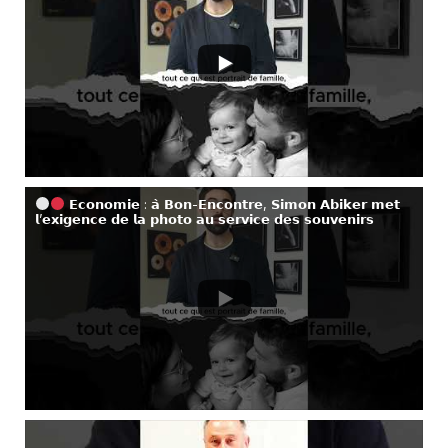
𝗘𝗰𝗼𝗻𝗼𝗺𝗶𝗲 : 𝗮̀ 𝗕𝗼𝗻-𝗘𝗻𝗰𝗼𝗻𝘁𝗿𝗲, 𝗦𝗶𝗺𝗼𝗻 𝗔𝗯𝗶𝗸𝗲𝗿 𝗺𝗲𝘁
𝗹’𝗲𝘅𝗶𝗴𝗲𝗻𝗰𝗲 𝗱𝗲 𝗹𝗮 𝗽𝗵𝗼𝘁𝗼 𝗮𝘂 𝘀𝗲𝗿𝘃𝗶𝗰𝗲 𝗱𝗲𝘀 𝘀𝗼𝘂𝘃𝗲𝗻𝗶𝗿𝘀