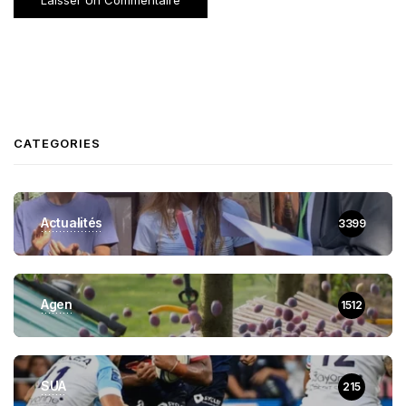
CATEGORIES
Actualités
3399
Agen
1512
SUA
215