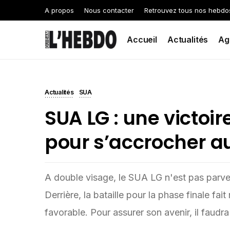
A propos
Nous contacter
Retrouvez tous nos hebdo
Accueil
Actualités
Ag
Actualités
SUA
SUA LG : une victoi
pour s’accrocher au
A double visage, le SUA LG n'est pas parven
Derrière, la bataille pour la phase finale fa
favorable. Pour assurer son avenir, il faud