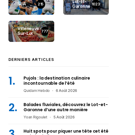
Lot-Et-
SUA
215
1023
Garonne
Villeneuve-
777
Sur-Lot
DERNIERS ARTICLES
Pujols : la destination culinaire
incontournable de l’été
Quidam Hebdo
6 Août 2026
Balades fluviales, découvrez le Lot-et-
Garonne d’une autre manière
Yoan Rigoulet
5 Août 2026
Huit spots pour piquer une tête cet été