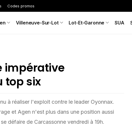
s
Codes promos
en
Villeneuve-Sur-Lot
Lot-Et-Garonne
SUA
re impérative
 top six
u à réaliser l'exploit contre le leader Oyonnax.
it rage et Agen n'est plus dans une position aussi
ra se défaire de Carcassonne vendredi à 19h.