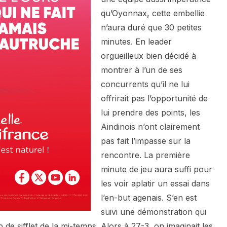
qu’Oyonnax, cette embellie
n’aura duré que 30 petites
minutes. En leader
orgueilleux bien décidé à
montrer à l’un de ses
concurrents qu’il ne lui
offrirait pas l’opportunité de
lui prendre des points, les
Aindinois n’ont clairement
pas fait l’impasse sur la
rencontre. La première
minute de jeu aura suffi pour
les voir aplatir un essai dans
l’en-but agenais. S’en est
suivi une démonstration qui
 de sifflet de la mi-temps. Alors à 27-3, on imaginait les