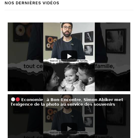
NOS DERNIÈRES VIDÉOS
𝗘𝗰𝗼𝗻𝗼𝗺𝗶𝗲 : 𝗮̀ 𝗕𝗼𝗻-𝗘𝗻𝗰𝗼𝗻𝘁𝗿𝗲, 𝗦𝗶𝗺𝗼𝗻 𝗔𝗯𝗶𝗸𝗲𝗿 𝗺𝗲𝘁
𝗹’𝗲𝘅𝗶𝗴𝗲𝗻𝗰𝗲 𝗱𝗲 𝗹𝗮 𝗽𝗵𝗼𝘁𝗼 𝗮𝘂 𝘀𝗲𝗿𝘃𝗶𝗰𝗲 𝗱𝗲𝘀 𝘀𝗼𝘂𝘃𝗲𝗻𝗶𝗿𝘀