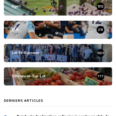
Agen
1512
SUA
215
Lot-Et-Garonne
1023
Villeneuve-Sur-Lot
777
DERNIERS ARTICLES