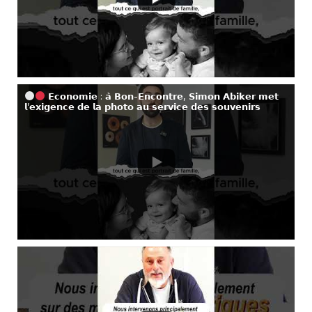
𝗘𝗰𝗼𝗻𝗼𝗺𝗶𝗲 : 𝗮̀ 𝗕𝗼𝗻-𝗘𝗻𝗰𝗼𝗻𝘁𝗿𝗲, 𝗦𝗶𝗺𝗼𝗻 𝗔𝗯𝗶𝗸𝗲𝗿 𝗺𝗲𝘁
𝗹’𝗲𝘅𝗶𝗴𝗲𝗻𝗰𝗲 𝗱𝗲 𝗹𝗮 𝗽𝗵𝗼𝘁𝗼 𝗮𝘂 𝘀𝗲𝗿𝘃𝗶𝗰𝗲 𝗱𝗲𝘀 𝘀𝗼𝘂𝘃𝗲𝗻𝗶𝗿𝘀