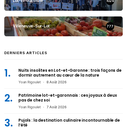
Lot-Et-Garonne
1024
Villeneuve-Sur-Lot
777
DERNIERS ARTICLES
Nuits insolites en Lot-et-Garonne : trois façons de
dormir autrement au cœur de la nature
Yoan Rigoulet
8 Août 2026
Patrimoine lot-et-garonnais : ces joyaux à deux
pas de chez soi
Yoan Rigoulet
7 Août 2026
Pujols : la destination culinaire incontournable de
l’été