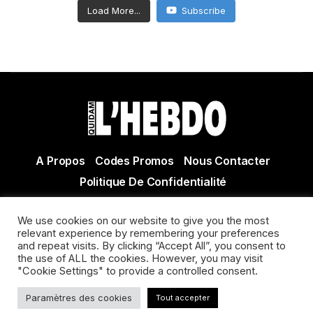
Load More...
Subscribe
A Propos
Codes Promos
Nous Contacter
Politique De Confidentialité
© Copyright 2021 Tous droits réservés Quidam Hebdo
We use cookies on our website to give you the most
Actualité Agen - Actualité en lot et Garonne - Actualité
relevant experience by remembering your preferences
Villeneuve sur Lot
and repeat visits. By clicking “Accept All”, you consent to
the use of ALL the cookies. However, you may visit
"Cookie Settings" to provide a controlled consent.
Paramètres des cookies
Tout accepter