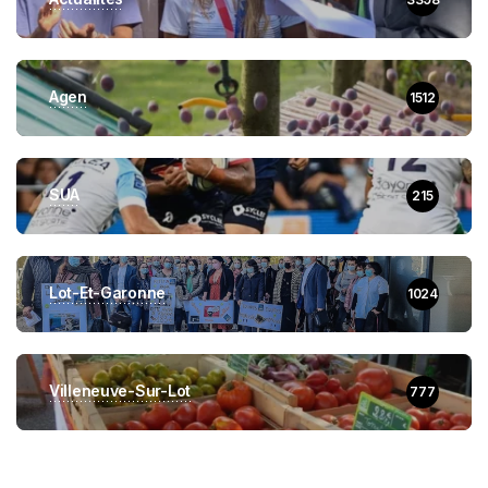
Agen
1512
SUA
215
Lot-Et-Garonne
1024
Villeneuve-Sur-Lot
777