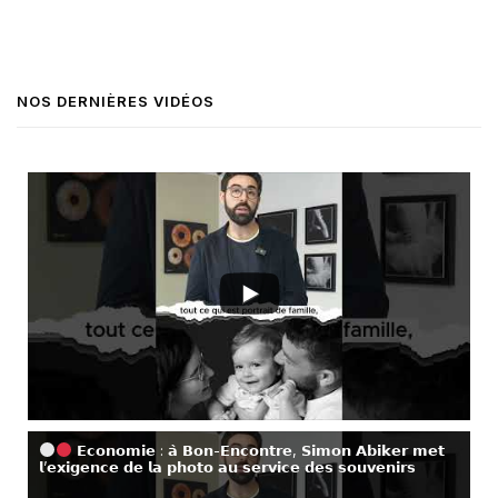
NOS DERNIÈRES VIDÉOS
𝗘𝗰𝗼𝗻𝗼𝗺𝗶𝗲 : 𝗮̀ 𝗕𝗼𝗻-𝗘𝗻𝗰𝗼𝗻𝘁𝗿𝗲, 𝗦𝗶𝗺𝗼𝗻 𝗔𝗯𝗶𝗸𝗲𝗿 𝗺𝗲𝘁
𝗹’𝗲𝘅𝗶𝗴𝗲𝗻𝗰𝗲 𝗱𝗲 𝗹𝗮 𝗽𝗵𝗼𝘁𝗼 𝗮𝘂 𝘀𝗲𝗿𝘃𝗶𝗰𝗲 𝗱𝗲𝘀 𝘀𝗼𝘂𝘃𝗲𝗻𝗶𝗿𝘀