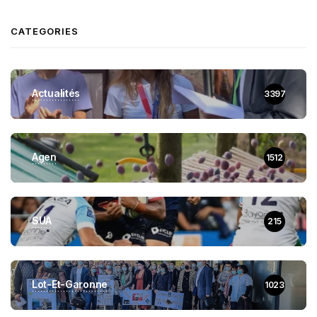
CATEGORIES
Actualités
3397
Agen
1512
SUA
215
Lot-Et-Garonne
1023