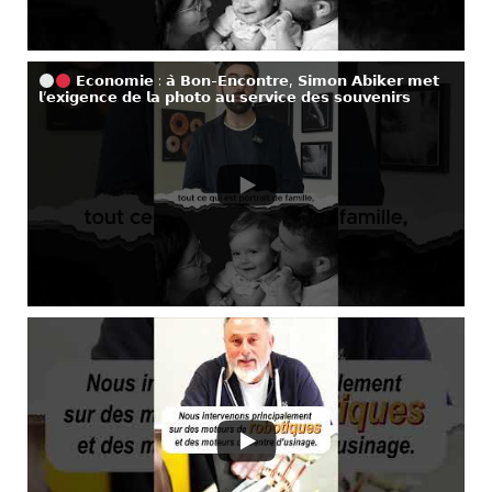
𝗘𝗰𝗼𝗻𝗼𝗺𝗶𝗲 : 𝗮̀ 𝗕𝗼𝗻-𝗘𝗻𝗰𝗼𝗻𝘁𝗿𝗲, 𝗦𝗶𝗺𝗼𝗻 𝗔𝗯𝗶𝗸𝗲𝗿 𝗺𝗲𝘁
𝗹’𝗲𝘅𝗶𝗴𝗲𝗻𝗰𝗲 𝗱𝗲 𝗹𝗮 𝗽𝗵𝗼𝘁𝗼 𝗮𝘂 𝘀𝗲𝗿𝘃𝗶𝗰𝗲 𝗱𝗲𝘀 𝘀𝗼𝘂𝘃𝗲𝗻𝗶𝗿𝘀