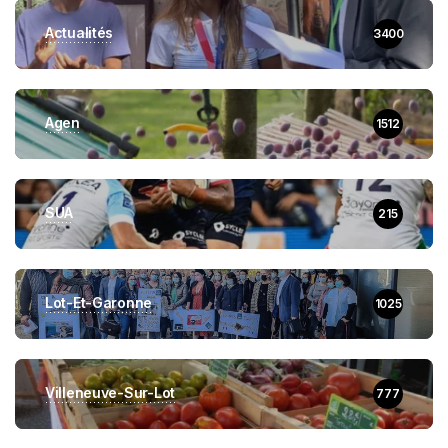
Actualités
3400
Agen
1512
SUA
215
Lot-Et-Garonne
1025
Villeneuve-Sur-Lot
777