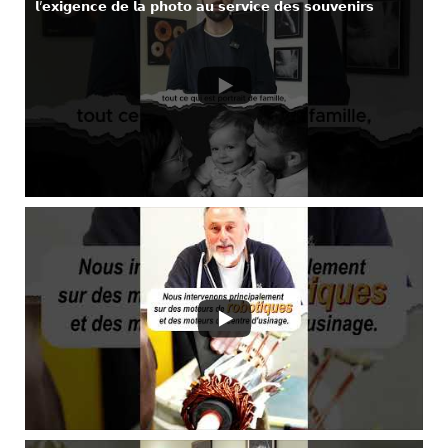
𝗹’𝗲𝘅𝗶𝗴𝗲𝗻𝗰𝗲 𝗱𝗲 𝗹𝗮 𝗽𝗵𝗼𝘁𝗼 𝗮𝘂 𝘀𝗲𝗿𝘃𝗶𝗰𝗲 𝗱𝗲𝘀 𝘀𝗼𝘂𝘃𝗲𝗻𝗶𝗿𝘀