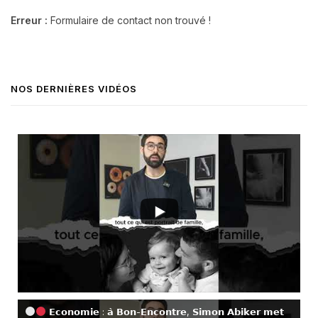
Erreur :
Formulaire de contact non trouvé !
NOS DERNIÈRES VIDÉOS
𝗘𝗰𝗼𝗻𝗼𝗺𝗶𝗲 : 𝗮̀ 𝗕𝗼𝗻-𝗘𝗻𝗰𝗼𝗻𝘁𝗿𝗲, 𝗦𝗶𝗺𝗼𝗻 𝗔𝗯𝗶𝗸𝗲𝗿 𝗺𝗲𝘁