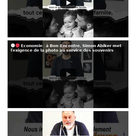
𝗘𝗰𝗼𝗻𝗼𝗺𝗶𝗲 : 𝗮̀ 𝗕𝗼𝗻-𝗘𝗻𝗰𝗼𝗻𝘁𝗿𝗲, 𝗦𝗶𝗺𝗼𝗻 𝗔𝗯𝗶𝗸𝗲𝗿 𝗺𝗲𝘁
𝗹’𝗲𝘅𝗶𝗴𝗲𝗻𝗰𝗲 𝗱𝗲 𝗹𝗮 𝗽𝗵𝗼𝘁𝗼 𝗮𝘂 𝘀𝗲𝗿𝘃𝗶𝗰𝗲 𝗱𝗲𝘀 𝘀𝗼𝘂𝘃𝗲𝗻𝗶𝗿𝘀