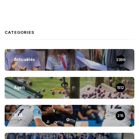
CATEGORIES
Actualités
3399
Agen
1512
SUA
215