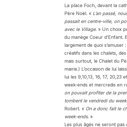
La place Foch, devant la cath
Père Noël. «
L’an passé, nous
passait en centre-ville, on p
avec le Village
. » Un choix p
du manège Coeur d’Enfant. Et 
largement de quoi s’amuser :
créatifs dans les chalets, d
mais surtout, le Chalet du Pèr
mairie.) L’occasion de lui la
lui les 9,10,13, 16, 17, 20,2
week-ends et mercredis en ra
on pouvait profiter de la pre
tombent le vendredi du week
Robert. «
On a donc fait le c
week-ends
. »
Les plus âgés ne seront pas e