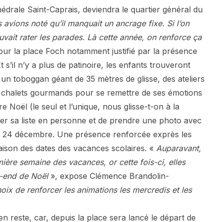
édrale Saint-Caprais, deviendra le quartier général du
 avions noté qu’il manquait un ancrage fixe. Si l’on
ouvait rater les parades. Là cette année, on renforce ça
our la place Foch notamment justifié par la présence
s’il n’y a plus de patinoire, les enfants trouveront
 un toboggan géant de 35 mètres de glisse, des ateliers
es chalets gourmands pour se remettre de ses émotions
e Noël (le seul et l’unique, nous glisse-t-on à la
isser sa liste en personne et de prendre une photo avec
3 et 24 décembre. Une présence renforcée exprès les
ison des dates des vacances scolaires. «
Auparavant,
mière semaine des vacances, or cette fois-ci, elles
-end de Noël
», expose Clémence Brandolin-
hoix de renforcer les animations les mercredis et les
n reste, car, depuis la place sera lancé le départ de