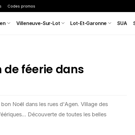
s
Codes promos
en
Villeneuve-Sur-Lot
Lot-Et-Garonne
SUA
n de féerie dans
 bon Noël dans les rues d'Agen. Village des
éériques... Découverte de toutes les belles