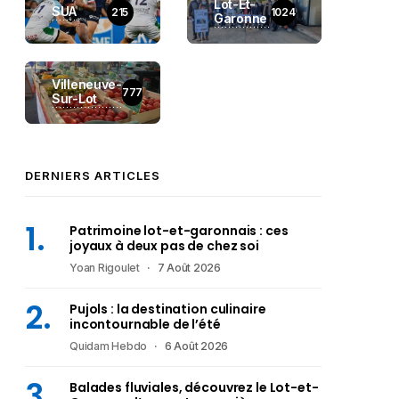
Lot-Et-
SUA
215
1024
Garonne
Villeneuve-
777
Sur-Lot
DERNIERS ARTICLES
Patrimoine lot-et-garonnais : ces
joyaux à deux pas de chez soi
Yoan Rigoulet
7 Août 2026
Pujols : la destination culinaire
incontournable de l’été
Quidam Hebdo
6 Août 2026
Balades fluviales, découvrez le Lot-et-