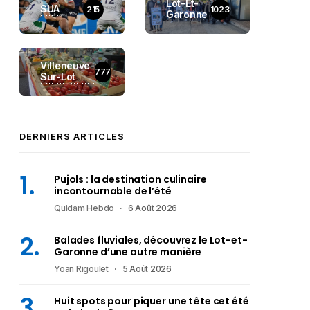
Lot-Et-
SUA
215
1023
Garonne
Villeneuve-
777
Sur-Lot
DERNIERS ARTICLES
Pujols : la destination culinaire
incontournable de l’été
Quidam Hebdo
6 Août 2026
Balades fluviales, découvrez le Lot-et-
Garonne d’une autre manière
Yoan Rigoulet
5 Août 2026
Huit spots pour piquer une tête cet été