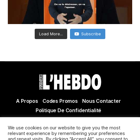
Load More...
Subscribe
A Propos
Codes Promos
Nous Contacter
Politique De Confidentialité
© Copyright 2021 Tous droits réservés Quidam Hebdo
We use cookies on our website to give you the most
Actualité Agen - Actualité en lot et Garonne - Actualité
relevant experience by remembering your preferences
Villeneuve sur Lot
and repeat visits. By clicking “Accept All”, you consent to