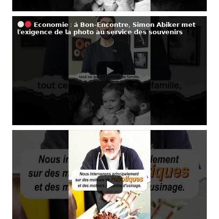
𝗘𝗰𝗼𝗻𝗼𝗺𝗶𝗲 : 𝗮̀ 𝗕𝗼𝗻-𝗘𝗻𝗰𝗼𝗻𝘁𝗿𝗲, 𝗦𝗶𝗺𝗼𝗻 𝗔𝗯𝗶𝗸𝗲𝗿 𝗺𝗲𝘁
𝗹’𝗲𝘅𝗶𝗴𝗲𝗻𝗰𝗲 𝗱𝗲 𝗹𝗮 𝗽𝗵𝗼𝘁𝗼 𝗮𝘂 𝘀𝗲𝗿𝘃𝗶𝗰𝗲 𝗱𝗲𝘀 𝘀𝗼𝘂𝘃𝗲𝗻𝗶𝗿𝘀