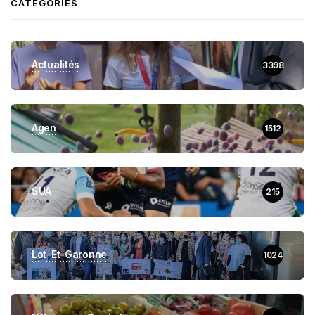
CATEGORIES
Actualités
3398
Agen
1512
SUA
215
Lot-Et-Garonne
1024