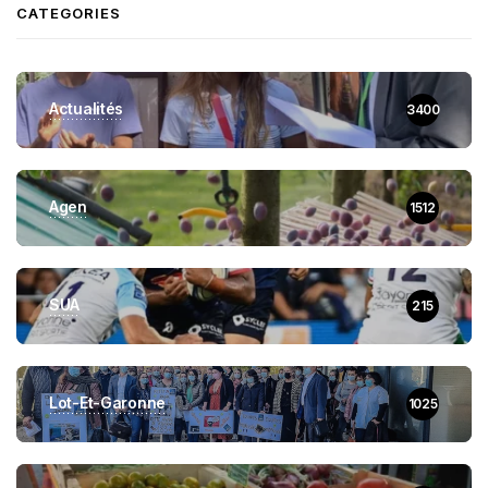
CATEGORIES
Actualités
3400
Agen
1512
SUA
215
Lot-Et-Garonne
1025