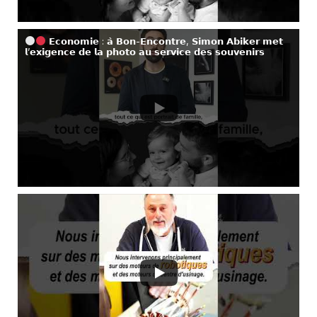
𝗘𝗰𝗼𝗻𝗼𝗺𝗶𝗲 : 𝗮̀ 𝗕𝗼𝗻-𝗘𝗻𝗰𝗼𝗻𝘁𝗿𝗲, 𝗦𝗶𝗺𝗼𝗻 𝗔𝗯𝗶𝗸𝗲𝗿 𝗺𝗲𝘁
𝗹’𝗲𝘅𝗶𝗴𝗲𝗻𝗰𝗲 𝗱𝗲 𝗹𝗮 𝗽𝗵𝗼𝘁𝗼 𝗮𝘂 𝘀𝗲𝗿𝘃𝗶𝗰𝗲 𝗱𝗲𝘀 𝘀𝗼𝘂𝘃𝗲𝗻𝗶𝗿𝘀