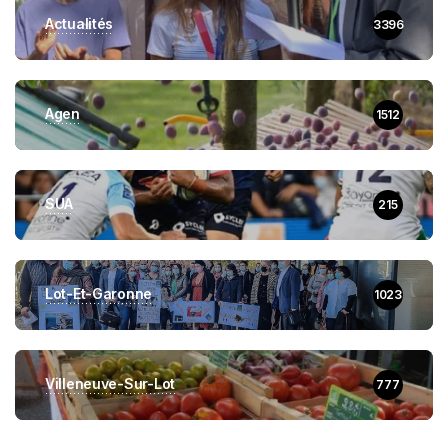
Actualités
3396
Agen
1512
SUA
215
Lot-Et-Garonne
1023
Villeneuve-Sur-Lot
777