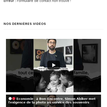
Erreur :
Formulaire de contact non trouvé !
NOS DERNIÈRES VIDÉOS
𝗘𝗰𝗼𝗻𝗼𝗺𝗶𝗲 : 𝗮̀ 𝗕𝗼𝗻-𝗘𝗻𝗰𝗼𝗻𝘁𝗿𝗲, 𝗦𝗶𝗺𝗼𝗻 𝗔𝗯𝗶𝗸𝗲𝗿 𝗺𝗲𝘁
𝗹’𝗲𝘅𝗶𝗴𝗲𝗻𝗰𝗲 𝗱𝗲 𝗹𝗮 𝗽𝗵𝗼𝘁𝗼 𝗮𝘂 𝘀𝗲𝗿𝘃𝗶𝗰𝗲 𝗱𝗲𝘀 𝘀𝗼𝘂𝘃𝗲𝗻𝗶𝗿𝘀