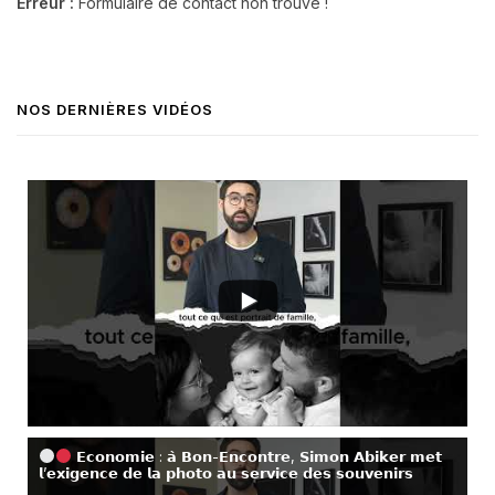
Erreur :
Formulaire de contact non trouvé !
NOS DERNIÈRES VIDÉOS
𝗘𝗰𝗼𝗻𝗼𝗺𝗶𝗲 : 𝗮̀ 𝗕𝗼𝗻-𝗘𝗻𝗰𝗼𝗻𝘁𝗿𝗲, 𝗦𝗶𝗺𝗼𝗻 𝗔𝗯𝗶𝗸𝗲𝗿 𝗺𝗲𝘁
𝗹’𝗲𝘅𝗶𝗴𝗲𝗻𝗰𝗲 𝗱𝗲 𝗹𝗮 𝗽𝗵𝗼𝘁𝗼 𝗮𝘂 𝘀𝗲𝗿𝘃𝗶𝗰𝗲 𝗱𝗲𝘀 𝘀𝗼𝘂𝘃𝗲𝗻𝗶𝗿𝘀