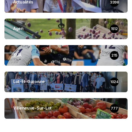
Actualités
3398
Agen
1512
SUA
215
Lot-Et-Garonne
1024
Villeneuve-Sur-Lot
777