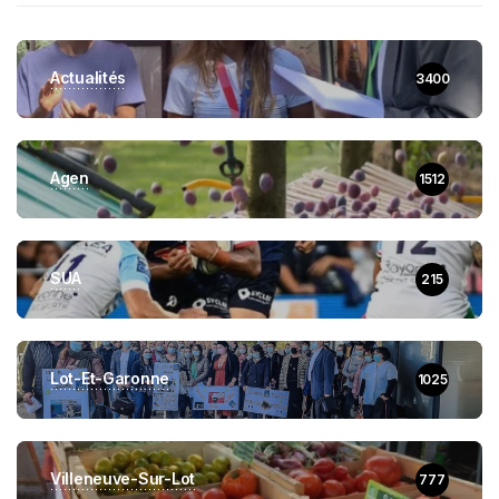
Actualités
3400
Agen
1512
SUA
215
Lot-Et-Garonne
1025
Villeneuve-Sur-Lot
777