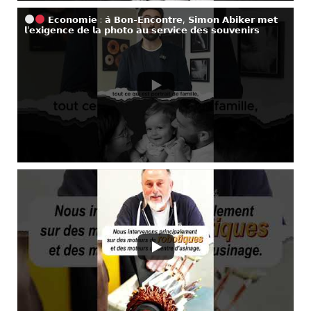
𝗘𝗰𝗼𝗻𝗼𝗺𝗶𝗲 : 𝗮̀ 𝗕𝗼𝗻-𝗘𝗻𝗰𝗼𝗻𝘁𝗿𝗲, 𝗦𝗶𝗺𝗼𝗻 𝗔𝗯𝗶𝗸𝗲𝗿 𝗺𝗲𝘁
𝗹’𝗲𝘅𝗶𝗴𝗲𝗻𝗰𝗲 𝗱𝗲 𝗹𝗮 𝗽𝗵𝗼𝘁𝗼 𝗮𝘂 𝘀𝗲𝗿𝘃𝗶𝗰𝗲 𝗱𝗲𝘀 𝘀𝗼𝘂𝘃𝗲𝗻𝗶𝗿𝘀