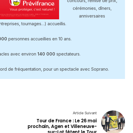
concours, remise de prix,
cérémonies, dîners,
anniversaires
ntreprises, tournages…) accueillis.
000
personnes accueillies en 10 ans.
acles avec environ
140 000
spectateurs.
ord de fréquentation, pour un spectacle avec Soprano.
Article Suivant
Tour de France : Le 26 mai
prochain, Agen et Villeneuve-
sur-Lot fêtent le Tour