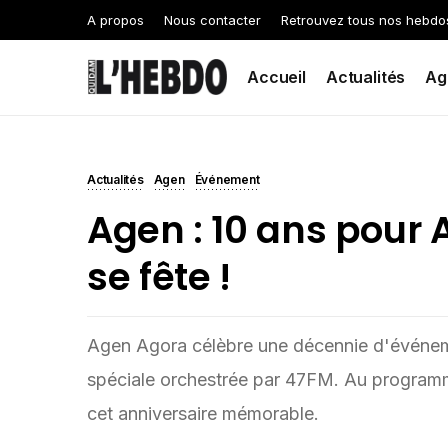
A propos
Nous contacter
Retrouvez tous nos hebdo
Accueil
Actualités
Ag
Actualités
Agen
Événement
Agen : 10 ans pour 
se fête !
Agen Agora célèbre une décennie d'événem
spéciale orchestrée par 47FM. Au programm
cet anniversaire mémorable.