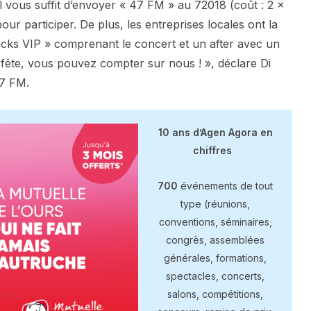
l vous suffit d’envoyer « 47 FM » au 72018 (coût : 2 x
ur participer. De plus, les entreprises locales ont la
packs VIP » comprenant le concert et un after avec un
a fête, vous pouvez compter sur nous ! », déclare Di
47 FM.
10 ans d’Agen Agora en
chiffres
700
événements de tout
type (réunions,
conventions, séminaires,
congrès, assemblées
générales, formations,
spectacles, concerts,
salons, compétitions,