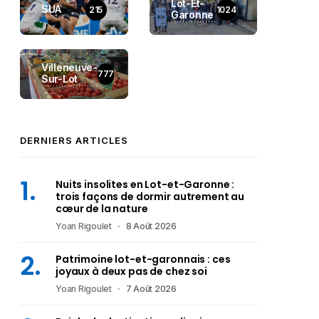
Lot-Et-
SUA
215
1024
Garonne
Villeneuve-
777
Sur-Lot
DERNIERS ARTICLES
Nuits insolites en Lot-et-Garonne :
trois façons de dormir autrement au
cœur de la nature
Yoan Rigoulet
8 Août 2026
Patrimoine lot-et-garonnais : ces
joyaux à deux pas de chez soi
Yoan Rigoulet
7 Août 2026