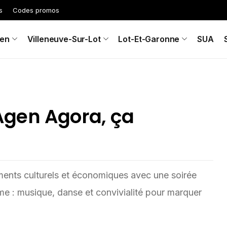
s
Codes promos
en
Villeneuve-Sur-Lot
Lot-Et-Garonne
SUA
Agen Agora, ça
ents culturels et économiques avec une soirée
e : musique, danse et convivialité pour marquer