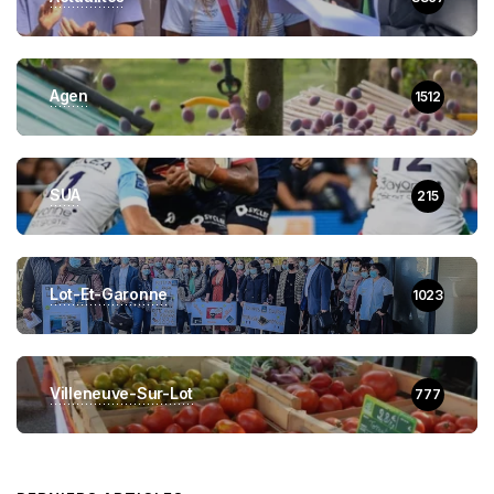
Agen
1512
SUA
215
Lot-Et-Garonne
1023
Villeneuve-Sur-Lot
777