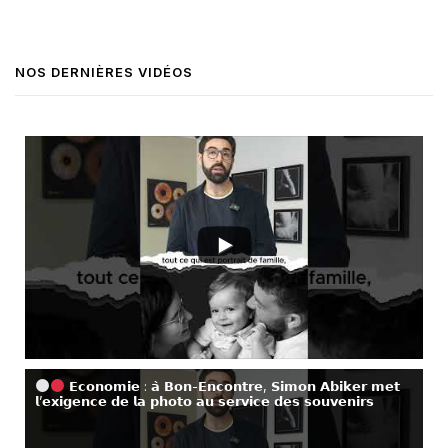
NOS DERNIÈRES VIDÉOS
𝗘𝗰𝗼𝗻𝗼𝗺𝗶𝗲 : 𝗮̀ 𝗕𝗼𝗻-𝗘𝗻𝗰𝗼𝗻𝘁𝗿𝗲, 𝗦𝗶𝗺𝗼𝗻 𝗔𝗯𝗶𝗸𝗲𝗿 𝗺𝗲𝘁
𝗹’𝗲𝘅𝗶𝗴𝗲𝗻𝗰𝗲 𝗱𝗲 𝗹𝗮 𝗽𝗵𝗼𝘁𝗼 𝗮𝘂 𝘀𝗲𝗿𝘃𝗶𝗰𝗲 𝗱𝗲𝘀 𝘀𝗼𝘂𝘃𝗲𝗻𝗶𝗿𝘀