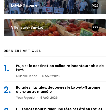
Lot-Et-Garonne
1023
Villeneuve-Sur-Lot
777
DERNIERS ARTICLES
Pujols : la destination culinaire incontournable de
l’été
Quidam Hebdo
6 Août 2026
Balades fluviales, découvrez le Lot-et-Garonne
d’une autre manière
Yoan Rigoulet
5 Août 2026
Huit spots pour piquer une tête cet été en Lot-et-