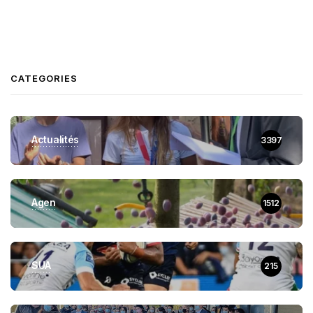
CATEGORIES
Actualités
3397
Agen
1512
SUA
215