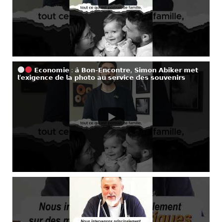
𝗘𝗰𝗼𝗻𝗼𝗺𝗶𝗲 : 𝗮̀ 𝗕𝗼𝗻-𝗘𝗻𝗰𝗼𝗻𝘁𝗿𝗲, 𝗦𝗶𝗺𝗼𝗻 𝗔𝗯𝗶𝗸𝗲𝗿 𝗺𝗲𝘁
𝗹’𝗲𝘅𝗶𝗴𝗲𝗻𝗰𝗲 𝗱𝗲 𝗹𝗮 𝗽𝗵𝗼𝘁𝗼 𝗮𝘂 𝘀𝗲𝗿𝘃𝗶𝗰𝗲 𝗱𝗲𝘀 𝘀𝗼𝘂𝘃𝗲𝗻𝗶𝗿𝘀