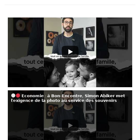
𝗘𝗰𝗼𝗻𝗼𝗺𝗶𝗲 : 𝗮̀ 𝗕𝗼𝗻-𝗘𝗻𝗰𝗼𝗻𝘁𝗿𝗲, 𝗦𝗶𝗺𝗼𝗻 𝗔𝗯𝗶𝗸𝗲𝗿 𝗺𝗲𝘁
𝗹’𝗲𝘅𝗶𝗴𝗲𝗻𝗰𝗲 𝗱𝗲 𝗹𝗮 𝗽𝗵𝗼𝘁𝗼 𝗮𝘂 𝘀𝗲𝗿𝘃𝗶𝗰𝗲 𝗱𝗲𝘀 𝘀𝗼𝘂𝘃𝗲𝗻𝗶𝗿𝘀