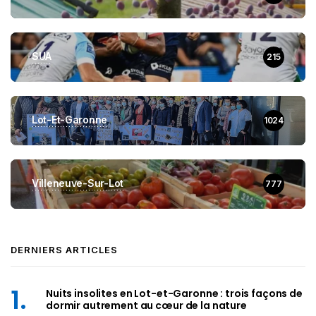
SUA
215
Lot-Et-Garonne
1024
Villeneuve-Sur-Lot
777
DERNIERS ARTICLES
Nuits insolites en Lot-et-Garonne : trois façons de
dormir autrement au cœur de la nature